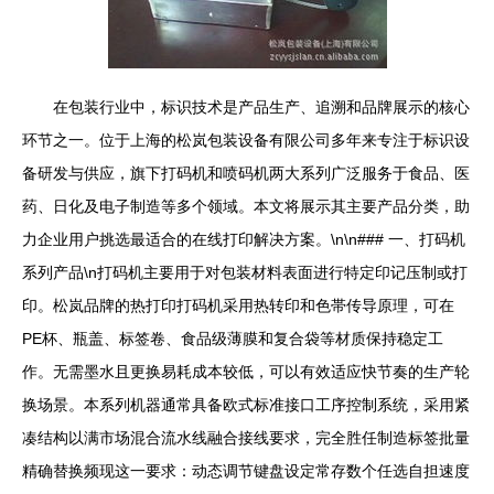
在包装行业中，标识技术是产品生产、追溯和品牌展示的核心
环节之一。位于上海的松岚包装设备有限公司多年来专注于标识设
备研发与供应，旗下打码机和喷码机两大系列广泛服务于食品、医
药、日化及电子制造等多个领域。本文将展示其主要产品分类，助
力企业用户挑选最适合的在线打印解决方案。\n\n### 一、打码机
系列产品\n打码机主要用于对包装材料表面进行特定印记压制或打
印。松岚品牌的热打印打码机采用热转印和色帯传导原理，可在
PE杯、瓶盖、标签卷、食品级薄膜和复合袋等材质保持稳定工
作。无需墨水且更换易耗成本较低，可以有效适应快节奏的生产轮
换场景。本系列机器通常具备欧式标准接口工序控制系统，采用紧
凑结构以满市场混合流水线融合接线要求，完全胜任制造标签批量
精确替换频现这一要求：动态调节键盘设定常存数个任选自担速度